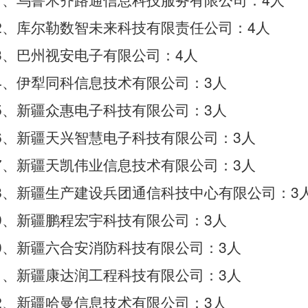
、乌鲁木齐路通信息科技服务有限公司：
人
2
4
、库尔勒数智未来科技有限责任公司：
人
3
4
、巴州视安电子有限公司：
人
4
3
、伊犁同科信息技术有限公司：
人
5
3
、新疆众惠电子科技有限公司：
人
6
3
、新疆天兴智慧电子科技有限公司：
人
7
3
、新疆天凯伟业信息技术有限公司：
人
8
3
、新疆生产建设兵团通信科技中心有限公司：
9
3
、新疆鹏程宏宇科技有限公司：
人
0
3
、新疆六合安消防科技有限公司：
人
1
3
、新疆康达润工程科技有限公司：
人
2
3
、新疆哈曼信息技术有限公司：
人