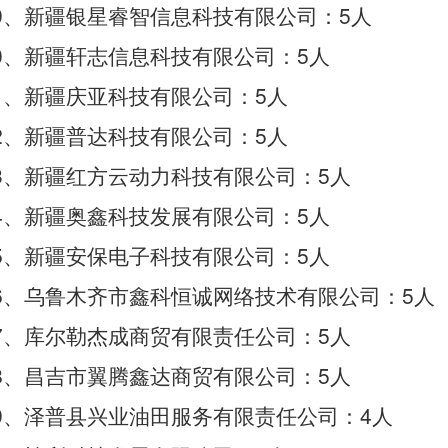
9
5
、新疆银星睿智信息科技有限公司：
人
0
5
、新疆轩志信息科技有限公司：
人
1
5
、新疆庆亚科技有限公司：
人
2
5
、新疆普达科技有限公司：
人
3
5
、新疆红方云动力科技有限公司：
人
4
5
、新疆奥鑫科技发展有限公司：
人
5
5
、新疆安保电子科技有限公司：
人
6
5
、乌鲁木齐市鑫科恒诚网络技术有限公司：
人
7
5
、库尔勒杰成商贸有限责任公司：
人
8
5
、昌吉市翼腾鑫达商贸有限公司：
人
9
4
、泽普县兴业油田服务有限责任公司：
人