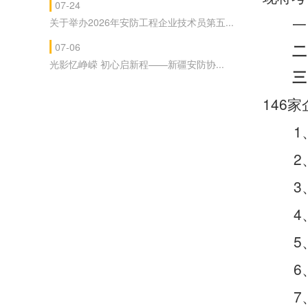
07-24
一
关于举办2026年安防工程企业技术员第五...
07-06
二
光影忆峥嵘 初心启新程——新疆安防协...
三
146
家
1
2
3
4
5
6
7