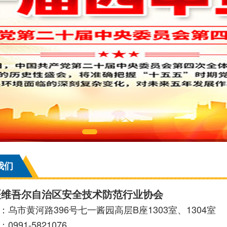
我们
疆维吾尔自治区安全技术防范行业协会
：乌市黄河路396号七一酱园高层B座1303室、1304室
0991-5821076