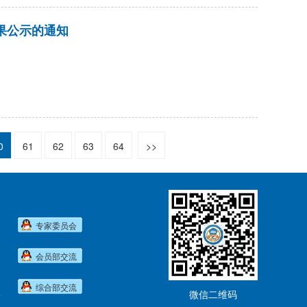
果公示的通知
0
61
62
63
64
>>
专家委员会
会员部交流
综合部交流
室
微信二维码