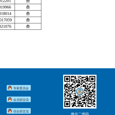
12201
叁
19966
叁
18014
叁
017059
叁
21076
叁
专家委员会
会员部交流
综合部交流
室
微信二维码