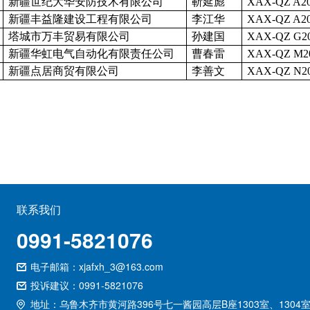
新疆世纪大华安防技术有限公司
靳延彪
XAX-QZ A20
新疆丰益隆建设工程有限公司
李江华
XAX-QZ A20
塔城市万丰贸易有限公司
孙建国
XAX-QZ G20
新疆华虹电气自动化有限责任公司
曹春雷
XAX-QZ M2
新疆点居商贸有限公司
李善文
XAX-QZ N20
联系我们
0991-5821076
电子邮箱：xjafxh_3@163.com
投诉建议：0991-5821076
地址：乌鲁木齐市黄河路396号七一酱园高层B座1303室、1304