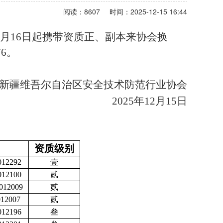
阅读：8607
时间：2025-12-15 16:44
月
16
日起携带资质正、副本来协会换
76
。
新疆维吾尔自治区安全技术防范行业协会
2025
年
12
月
15
日
资质级别
12292
壹
12100
贰
012009
贰
12007
贰
12196
叁