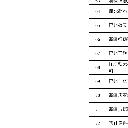
63
新疆坤源
64
库尔勒杰
65
巴州盈天
66
新疆行稳
67
巴州三联
库尔勒天
68
司
69
巴州佳华
70
新疆庆亚
71
新疆点居
72
喀什启科