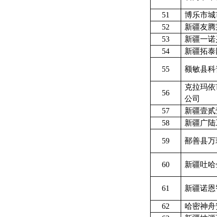
51
博乐市城
52
新疆友腾
53
新疆一诺
54
新疆拓泰
55
额敏县科
克拉玛依
56
公司
57
新疆壹贰
58
新疆广陆
59
鄯善县万
60
新疆吐哈
61
新疆诺恩
62
哈密神舟