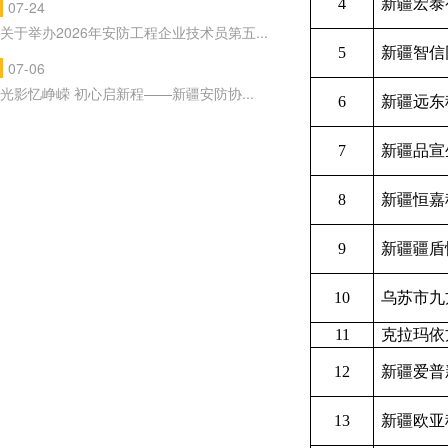
4
新疆宏泰
07-24
关于举办2026年安防工程企业技术员第五...
5
新疆智信
07-06
光影忆峥嵘 初心启新程——新疆安防协...
6
新疆远东
7
新疆品宣
8
新疆恒嘉
9
新疆疆盾
10
乌苏市九
11
克拉玛依
12
新疆爱普
13
新疆欧亚